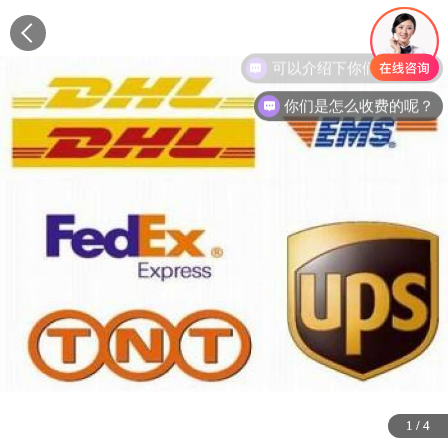
你们是怎么收费的呢？
1
1
1
1
/
/
/
/
4
4
4
4