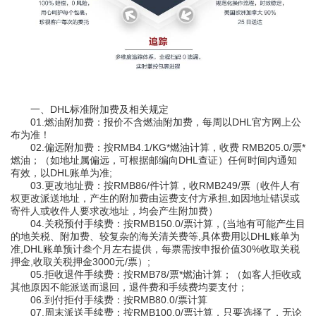
一、DHL标准附加费及相关规定
01.燃油附加费：报价不含燃油附加费，每周以DHL官方网上公
布为准！
02.偏远附加费：按RMB4.1/KG*燃油计算，收费 RMB205.0/票*
燃油；（如地址属偏远，可根据邮编向DHL查证）任何时间内通知
有效，以DHL账单为准;
03.更改地址费：按RMB86/件计算，收RMB249/票（收件人有
权更改派送地址，产生的附加费由运费支付方承担,如因地址错误或
寄件人或收件人要求改地址，均会产生附加费）
04.关税预付手续费：按RMB150.0/票计算，(当地有可能产生目
的地关税、附加费、较复杂的海关清关费等,具体费用以DHL账单为
准,DHL账单预计叁个月左右提供，每票需按申报价值30%收取关税
押金,收取关税押金3000元/票）;
05.拒收退件手续费：按RMB78/票*燃油计算；（如客人拒收或
其他原因不能派送而退回，退件费和手续费均要支付；
06.到付拒付手续费：按RMB80.0/票计算
07.周末派送手续费：按RMB100.0/票计算，只要选择了，无论