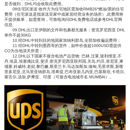
是否做到，DHL均会收取此费用。
08住宅区派送:收件方为住宅地区需加收RMB26*燃油/票的住宅
费用（住宅派送是指派送至家中或家居经营业务的场所）,此费用将
不提供账单，如需查询，可致电询问DHL免费电话或参考DHL官网
信息;
09.DHL出口至伊朗的文件和包裹都无服务；密克罗尼西亚 DHL
单件不超30KG
10.经DHL中转到目的地国家加纳利群岛,全部加收偏远费用；
11.经DHL中转到墨西哥的货件，如申价值超1000USD需提供
CO为当地清关所需；
12.DHL以下国家不接含电池产品货物: 巴林,汶莱,玻利维亚,不
丹,埃及,埃塞俄比亚,斐济,密克罗尼西亚联邦国,关岛,约旦,肯尼亚,柬
埔寨,科威特,老挝,黎巴嫩,斯里兰卡,马达加斯加,缅甸,毛里求斯,新喀
里多尼亚,北马里亚纳群岛,塔希提,巴布亚新几内亚,巴基斯坦,卡塔尔,
塞舌尔,汤加,萨摩亚、印度（可接含电池城市名:MUMBAI）。