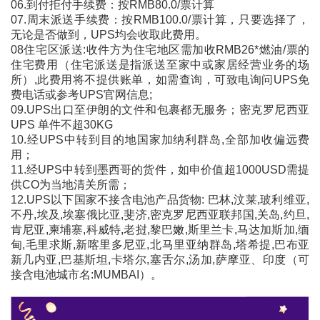
06.到付拒付手续费：按RMB80.0/票计算
07.周末派送手续费：按RMB100.0/票计算，只要选择了，
无论是否做到，UPS均会收取此费用。
08住宅区派送:收件方为住宅地区需加收RMB26*燃油/票的
住宅费用（住宅派送是指派送至家中或家居经营业务的场
所）,此费用将不提供账单，如需查询，可致电询问UPS免
费电话或参考UPS官网信息;
09.UPS出口至伊朗的文件和包裹都无服务；密克罗尼西亚
UPS 单件不超30KG
10.经UPS中转到目的地国家加纳利群岛,全部加收偏远费
用；
11.经UPS中转到墨西哥的货件，如申价值超1000USD需提
供CO为当地清关所需；
12.UPS以下国家不接含电池产品货物: 巴林,汶莱,玻利维亚,
不丹,埃及,埃塞俄比亚,斐济,密克罗尼西亚联邦国,关岛,约旦,
肯尼亚,柬埔寨,科威特,老挝,黎巴嫩,斯里兰卡,马达加斯加,缅
甸,毛里求斯,新喀里多尼亚,北马里亚纳群岛,塔希提,巴布亚
新几内亚,巴基斯坦,卡塔尔,塞舌尔,汤加,萨摩亚、印度（可
接含电池城市名:MUMBAI）。