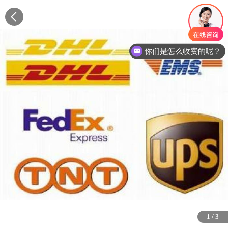
你们是怎么收费的呢？
1
1
1
/
/
/
3
3
3