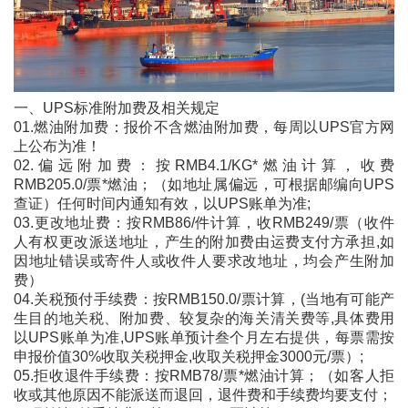
一、UPS标准附加费及相关规定
01.燃油附加费：报价不含燃油附加费，每周以UPS官方网
上公布为准！
02.偏远附加费：按RMB4.1/KG*燃油计算，收费
RMB205.0/票*燃油；（如地址属偏远，可根据邮编向UPS
查证）任何时间内通知有效，以UPS账单为准;
03.更改地址费：按RMB86/件计算，收RMB249/票（收件
人有权更改派送地址，产生的附加费由运费支付方承担,如
因地址错误或寄件人或收件人要求改地址，均会产生附加
费）
04.关税预付手续费：按RMB150.0/票计算，(当地有可能产
生目的地关税、附加费、较复杂的海关清关费等,具体费用
以UPS账单为准,UPS账单预计叁个月左右提供，每票需按
申报价值30%收取关税押金,收取关税押金3000元/票）;
05.拒收退件手续费：按RMB78/票*燃油计算；（如客人拒
收或其他原因不能派送而退回，退件费和手续费均要支付；