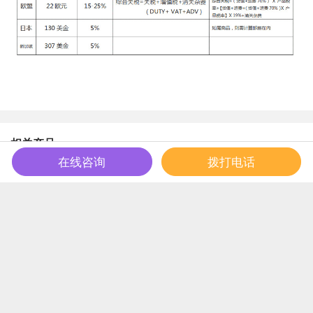
相关产品
在线咨询
拨打电话
取消
完成
商品属性
服务
完成
【中国到不丹快递运
费】不
丹|dhl_fedex_tnt_ups
快递清关要求|进口关