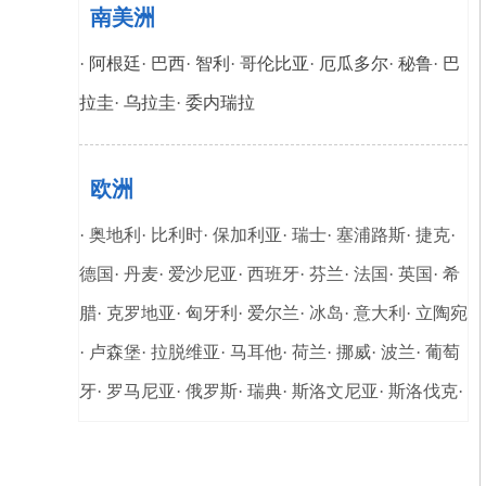
南美洲
·
阿根廷
·
巴西
·
智利
·
哥伦比亚
·
厄瓜多尔
·
秘鲁
·
巴
拉圭
·
乌拉圭
·
委内瑞拉
欧洲
· 奥地利· 比利时· 保加利亚· 瑞士· 塞浦路斯· 捷克·
德国· 丹麦· 爱沙尼亚· 西班牙· 芬兰· 法国· 英国· 希
腊· 克罗地亚· 匈牙利· 爱尔兰· 冰岛· 意大利· 立陶宛
· 卢森堡· 拉脱维亚· 马耳他· 荷兰· 挪威· 波兰· 葡萄
牙· 罗马尼亚· 俄罗斯· 瑞典· 斯洛文尼亚· 斯洛伐克·
乌克兰