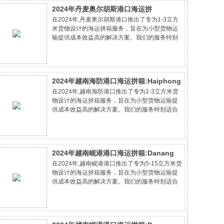
物流服务和成本节约的运输方案。
2024年丹麦奥尔胡斯港口海运拼
在2024年,丹麦奥尔胡斯港口推出了专为1-3立方
箱:Aarhus&Copenhagen port的1-3立
米货物设计的海运拼箱服务，旨在为小型货物运
方米货物的成本节约专家方案
输提供成本效益高的解决方案。我们的服务特别
适合中小企业和个人客户，他们寻求节省运输成
本的同时不牺牲服务质量。通过专业的物流咨询
和个性化的运输方案，我们确保货物安全、准
2024年越南海防港口海运拼箱:Haiphong
在2024年,越南海防港口推出了专为1-3立方米货
port的1-3立方米货物的成本节约专家方案
物设计的海运拼箱服务，旨在为小型货物运输提
供成本效益高的解决方案。我们的服务特别适合
中小企业和个人客户，他们寻求节省运输成本的
同时不牺牲服务质量。通过专业的物流咨询和个
性化的运输方案，我们确保货物安全、准时地
2024年越南岘港港口海运拼箱:Danang
在2024年,越南岘港港口推出了专为5-15立方米货
port的5-15立方米货物的成本节约专家方
物设计的海运拼箱服务，旨在为小型货物运输提
案
供成本效益高的解决方案。我们的服务特别适合
中小企业和个人客户，他们寻求节省运输成本的
同时不牺牲服务质量。通过专业的物流咨询和个
性化的运输方案，我们确保货物安全、准时地