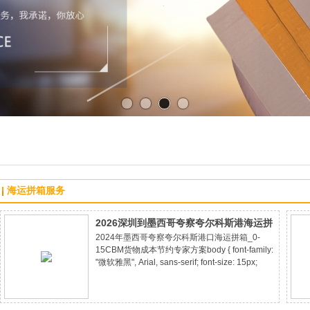
海运拼箱服务
2026深圳到墨西哥夸察夸尔科斯港海运拼
2024年墨西哥夸察夸尔科斯港口海运拼箱_0-
箱_3-15CBM 小货专线_25天直拼到港
15CBM货物成本节约专家方案body { font-family:
"微软雅黑", Arial, sans-serif; font-size: 15px;
color: #333; line-height: 1.8; max-width: 860px;
margin: 0 auto; padding: 20px; background: #fff;
}