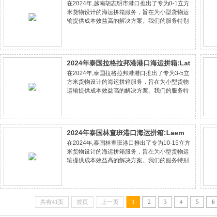
在2024年,越南胡志明市港口推出了专为0-1立方
箱:HoChiMinh City（CAT LAI） port的
米货物设计的海运拼箱服务，旨在为小型货物运
0-1立方米货物的成本节约专家方案
输提供成本效益高的解决方案。我们的服务特别
适合中小企业和个人客户，他们寻求节省运输成
本的同时不牺牲服务质量。通过专业的物流咨询
和个性化的运输方案，我们确保货物安全、准
2024年泰国拉格拉邦港港口海运拼箱:Lat
在2024年,泰国拉格拉邦港港口推出了专为3-5立
Krabang port的3-5立方米货物的成本节
方米货物设计的海运拼箱服务，旨在为小型货物
约专家方案
运输提供成本效益高的解决方案。我们的服务特
别适合中小企业和个人客户，他们寻求节省运输
成本的同时不牺牲服务质量。通过专业的物流咨
询和个性化的运输方案，我们确保货物安全、
2024年泰国林查班港口海运拼箱:Laem
在2024年,泰国林查班港口推出了专为10-15立方
Chabang port的10-15立方米货物的成本
米货物设计的海运拼箱服务，旨在为小型货物运
节约专家方案
输提供成本效益高的解决方案。我们的服务特别
适合中小企业和个人客户，他们寻求节省运输成
本的同时不牺牲服务质量。通过专业的物流咨询
和个性化的运输方案，我们确保货物安全、准
共有41页
首页
上一页
1
2
3
4
5
6