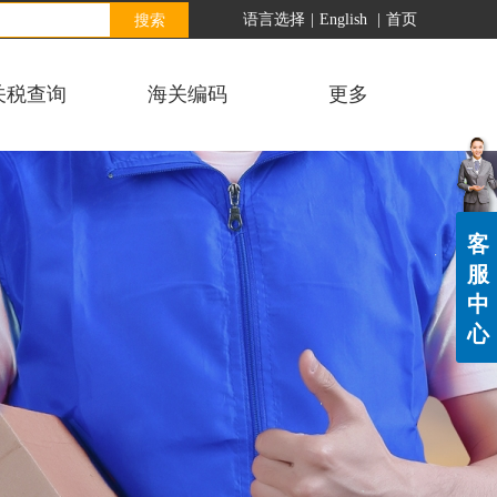
搜索
语言选择
|
English
|
首页
关税查询
海关编码
更多
客
服
中
心