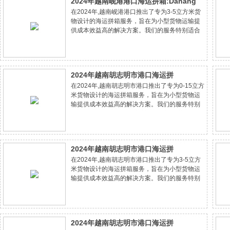
2024年越南岘港港口海运拼箱:Danang
在2024年,越南岘港港口推出了专为3-5立方米货
port的3-5立方米货物的成本节约专家方案
物设计的海运拼箱服务，旨在为小型货物运输提
供成本效益高的解决方案。我们的服务特别适合
中小企业和个人客户，他们寻求节省运输成本的
同时不牺牲服务质量。通过专业的物流咨询和个
性化的运输方案，我们确保货物安全、准时地
2024年越南胡志明市港口海运拼
在2024年,越南胡志明市港口推出了专为0-15立方
箱:HoChiMinh City(NEW PORT) port的
米货物设计的海运拼箱服务，旨在为小型货物运
0-15立方米货物的成本节约专家方案
输提供成本效益高的解决方案。我们的服务特别
适合中小企业和个人客户，他们寻求节省运输成
本的同时不牺牲服务质量。通过专业的物流咨询
和个性化的运输方案，我们确保货物安全、准
2024年越南胡志明市港口海运拼
在2024年,越南胡志明市港口推出了专为3-5立方
箱:HoChiMinh City（CAT LAI） port的
米货物设计的海运拼箱服务，旨在为小型货物运
3-5立方米货物的成本节约专家方案
输提供成本效益高的解决方案。我们的服务特别
适合中小企业和个人客户，他们寻求节省运输成
本的同时不牺牲服务质量。通过专业的物流咨询
和个性化的运输方案，我们确保货物安全、准
2024年越南胡志明市港口海运拼