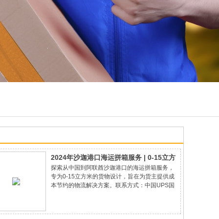
2024年沙迦港口海运拼箱服务 | 0-15立方
探索从中国到阿联酋沙迦港口的海运拼箱服务，
米货物低成本方案 - 阿联酋Sharjah Port
专为0-15立方米的货物设计，旨在为货主提供成
本节约的物流解决方案。联系方式：中国UPS国
际快递客服热线：800-820-8388（座机）/ 400-
820-8388（手机）阿联酋沙迦港口电话：+971 6
526 33 88选择我们的海运拼箱服务，体验专业的