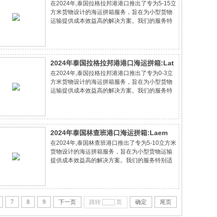
在2024年,泰国拉格拉邦港港口推出了专为5-15立
Krabang port的5-15立方米货物的成本节
方米货物设计的海运拼箱服务，旨在为小型货物
约专家方案
运输提供成本效益高的解决方案。我们的服务特
别适合中小企业和个人客户，他们寻求节省运输
成本的同时不牺牲服务质量。通过专业的物流咨
询和个性化的运输方案，我们确保货物安全、
2024年泰国拉格拉邦港港口海运拼箱:Lat
在2024年,泰国拉格拉邦港港口推出了专为0-3立
Krabang port的0-3立方米货物的成本节
方米货物设计的海运拼箱服务，旨在为小型货物
约专家方案
运输提供成本效益高的解决方案。我们的服务特
别适合中小企业和个人客户，他们寻求节省运输
成本的同时不牺牲服务质量。通过专业的物流咨
询和个性化的运输方案，我们确保货物安全、
2024年泰国林查班港口海运拼箱:Laem
在2024年,泰国林查班港口推出了专为5-10立方米
Chabang port的5-10立方米货物的成本
货物设计的海运拼箱服务，旨在为小型货物运输
节约专家方案
提供成本效益高的解决方案。我们的服务特别适
合中小企业和个人客户，他们寻求节省运输成本
的同时不牺牲服务质量。通过专业的物流咨询和
个性化的运输方案，我们确保货物安全、准时
7
8
9
下一页
跳转
页
确定
尾页