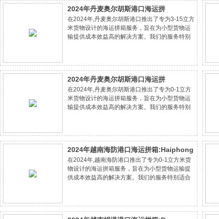
h1 { font-size: 22px; color: #1a5fa8; border-
2024年丹麦奥尔胡斯港口海运拼
bottom: 2px solid #1a5fa8; padding-bottom:
10px; margin-bottom: 20px; }
在2024年,丹麦奥尔胡斯港口推出了专为3-15立方
箱:Aarhus&Copenhagen port的3-15立
h2 { font-size: 17px; color: #1a5fa8; border-left:
米货物设计的海运拼箱服务，旨在为小型货物运
方米货物的成本节约专家方案
4px solid #1a5fa8; padding-left: 10px; margin-
输提供成本效益高的解决方案。我们的服务特别
top: 30px; margin-bottom: 10px; }
适合中小企业和个人客户，他们寻求节省运输成
.info-table
本的同时不牺牲服务质量。通过专业的物流咨询
和个性化的运输方案，我们确保货物安全、准
2024年丹麦奥尔胡斯港口海运拼
在2024年,丹麦奥尔胡斯港口推出了专为0-1立方
箱:Aarhus&Copenhagen port的0-1立
米货物设计的海运拼箱服务，旨在为小型货物运
方米货物的成本节约专家方案
输提供成本效益高的解决方案。我们的服务特别
适合中小企业和个人客户，他们寻求节省运输成
本的同时不牺牲服务质量。通过专业的物流咨询
和个性化的运输方案，我们确保货物安全、准
2024年越南海防港口海运拼箱:Haiphong
在2024年,越南海防港口推出了专为0-1立方米货
port的0-1立方米货物的成本节约专家方案
物设计的海运拼箱服务，旨在为小型货物运输提
供成本效益高的解决方案。我们的服务特别适合
中小企业和个人客户，他们寻求节省运输成本的
同时不牺牲服务质量。通过专业的物流咨询和个
性化的运输方案，我们确保货物安全、准时地