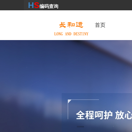
H
S
编码
查
询
首页