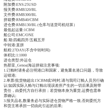
附加费:ENS:25USD
报关费:RMB320/BL
文件费:RMB300/BL
拼箱费:RMB40/CBM
进仓费:RMB130/BL (仓库与送货司机结算）
最低起运量:1CBM
船公司:EMC/ONE
船 期:四截四开/五截五开
中转港:直拼
航程:27DAY(不含中转时间)
体积比:1:1000
进仓类型:外运仓
热那亚_Genoa|海运拼箱注意事项:
1.订舱时请务必注明港口和国家，避免重名港口问题，导致
运错港;
2.单票/批货物超出15CBM或5吨时,请与我司订舱人员另行确
认!如因实际入舱与订舱出现误差所产生的一切后果及附带
责任，由委托方自行承担；若货物本身为重货,运费也需单
票确认;
3.报关品名,数量务必与实际进仓货物严格一致,否则委托方
和货主将承担一切由此引起的后果;