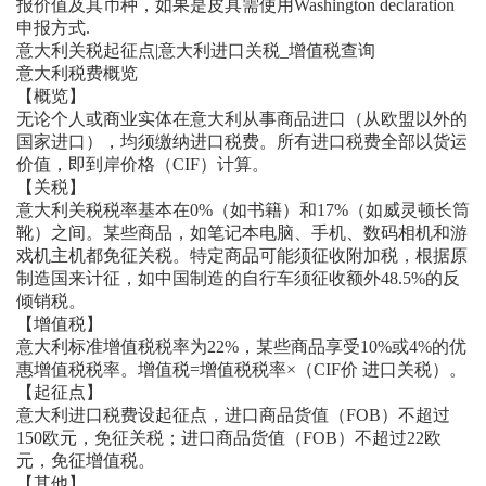
报价值及其币种，如果是皮具需使用Washington declaration
申报方式.
意大利关税起征点|意大利进口关税_增值税查询
意大利税费概览
【概览】
无论个人或商业实体在意大利从事商品进口（从欧盟以外的
国家进口），均须缴纳进口税费。所有进口税费全部以货运
价值，即到岸价格（CIF）计算。
【关税】
意大利关税税率基本在0%（如书籍）和17%（如威灵顿长筒
靴）之间。某些商品，如笔记本电脑、手机、数码相机和游
戏机主机都免征关税。特定商品可能须征收附加税，根据原
现在咨询
稍后再说
制造国来计征，如中国制造的自行车须征收额外48.5%的反
倾销税。
【增值税】
意大利标准增值税税率为22%，某些商品享受10%或4%的优
惠增值税税率。增值税=增值税税率×（CIF价 进口关税）。
【起征点】
意大利进口税费设起征点，进口商品货值（FOB）不超过
150欧元，免征关税；进口商品货值（FOB）不超过22欧
元，免征增值税。
【其他】