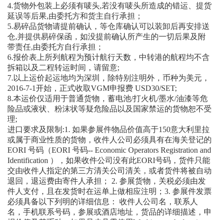
4.货物外包装上必须有唛头,若没有唛头所造成的错运、提货
延误等后果,由委托方和货主自行承担；
5.易碎品货物请提前确认，等仓库确认可以装卸后再安排送
仓,并提供易碎保函，如没提前确认所产生的一切后果及附
带责任,由委托方自行承担；
6.报价表上所列航程为预计航行天数，中转港的航程均不含
拆箱以及二程转运时间，请留意;
7.以上运价起运地均为深圳，除特别注明外，币种为美元，
2016-7-1开始，正式收取VGM申报费 USD30/SET;
×
8.本运价仅适用于普通货物，蓄电池/打火机/墨水/油漆等危
险品或液状、粉沫状等疑危险品以及国家禁运的货物恕不受
理;
进口要求及限制:1. 如果参展件物品价值高于150意大利里拉
或属于商业性质的货物，收件人公司必须具有在海关登记的
EORI 号码（EORI 号码-- Economic Operators Registration and
Identification ），如果收件公司没有此EORI号码，货件只能
交由收件人指定的第三方清关公司清关，或者货件将被自动
退回，退运费由寄件人承担； 2. 参展货物，关税必须由发
件人支付，且在发货时在运单上做相应注明；3. 参展件发票
必须具备以下列明的详细信息： 收件人公司名，联系人
查运费、查关税》》
名，手机联系号码，参展或酒店地址，货品的详细描述，申