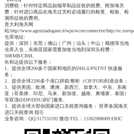
消费税：针对特定商品如烟草制品征收的税费。附加海关
费：针对进口商品在海关过关时必须履行的检查、检验、检
测而征收的费用。
意大利海关网
站:http://www.agenziadogane.it/wps/wcm/connect/ee/http://ec.europ
仓库地址:
提供：深圳｜东莞｜佛山｜广州｜汕头｜中山｜顺德等当地
仓库入仓，东南亚国家需要加收当地到深圳头程费：
50RMB/CBM。
长和运提供以下服务：
1、提供全球200多个国家和地区的DHL|UPS|TNT 快递服
务；
2、提供全球2200多个港口拼箱/整柜（CIF/FOB)到港业务；
3、提供美国、欧洲、澳洲、新西兰、加拿大、中东、东南
亚（菲美律、印尼、马来、新加坡、越南、柬埔寨、泰国）
等双清(DDP/DDU)到门服务。
3、提供全球大部份国家进口关税查询服务： 世界各国海关
进口关税查询 指引
业务咨询：QQ:517531192 微信/TEL：13302988009 ERIC