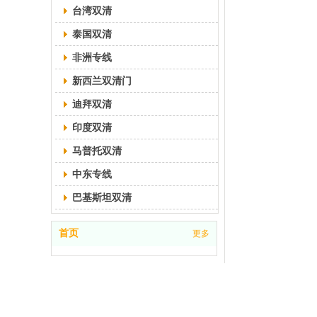
台湾双清
请您留言
泰国双清
请提供您要查询的国家和进口商品
信息，以及联系方式，我们将尽快
非洲专线
为您提供关税、快递和海运费用查
新西兰双清门
迪拜双清
印度双清
马普托双清
中东专线
巴基斯坦双清
首页
更多
提交