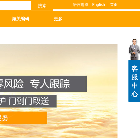
语言选择
|
English
|
首页
搜索
海关编码
更多
客
服
中
心