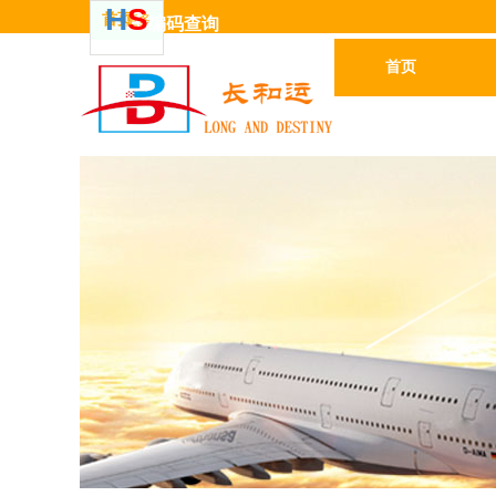
H
S
首页
更多
编码
查
询
首页