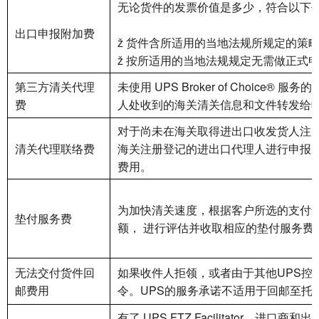
无论货件的发票价值是多少，符合以下任
出口申报附加费
ž 货件含所适用的当地法规所规定的策
ž 按所适用的当地法规规定无需做正式
第三方清关代理
未使用 UPS Broker of Choic
费
人处收到的海关清关信息和文件转发给
对于尚未在海关取得进出口收发货人注
清关代理联络费
海关注册登记的进出口代理人进行申报的
费用。
为加快清关速度，根据客户所选的支付选
垫付服务费
额， 进行评估并收取相应的垫付服务费
无法交付货件回
如果收件人拒领，或者由于其他UPS控
邮费用
令。UPS的服务承诺不适用于回邮至托
有了 UPS FTZ Facilitator，