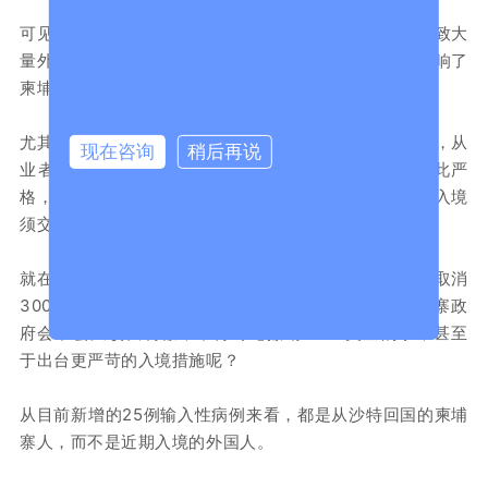
可见现时柬埔寨的入境门槛对外国人来说是很高的，导致大
量外国人特别是中国投资者对柬埔寨望而却步，极大影响了
柬埔寨的经济发展，对主管经济部门造成很大压力。
尤其是柬埔寨旅游业，在疫情打击下已经几乎完全停滞，从
现在咨询
稍后再说
业者苦不堪言。现在入境门槛又这么高，入境政策如此严
格，旅游业者完全支撑不下去了，纷纷呼吁取消外国人入境
须交纳3000美金押金的限制性措施。
就在这种情况下，柬埔寨撤侨航班连爆确诊病例，这让取消
3000美金入境押金的计划不得不打上一个问号？柬埔寨政
府会不会又改弦易辙，不再讨论撤销3000美金的事，甚至
于出台更严苛的入境措施呢？
从目前新增的25例输入性病例来看，都是从沙特回国的柬埔
寨人，而不是近期入境的外国人。