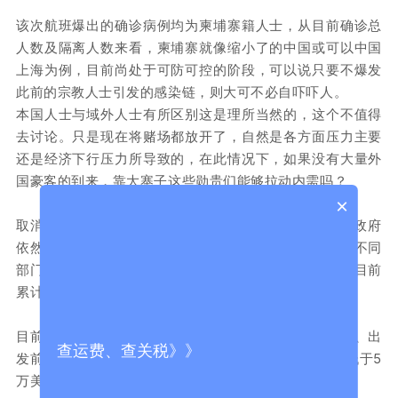
该次航班爆出的确诊病例均为柬埔寨籍人士，从目前确诊总
人数及隔离人数来看，柬埔寨就像缩小了的中国或可以中国
上海为例，目前尚处于可防可控的阶段，可以说只要不爆发
此前的宗教人士引发的感染链，则大可不必自吓吓人。
本国人士与域外人士有所区别这是理所当然的，这个不值得
去讨论。只是现在将赌场都放开了，自然是各方面压力主要
还是经济下行压力所导致的，在此情况下，如果没有大量外
国豪客的到来，靠大寨子这些勋贵们能够拉动内需吗？
×
取消3000美金的传言已经个把星期了，然而时至今日政府
依然没有出台取消入境押金的正式法令，似乎政府内部不同
部门之间对取消入境押金还有很大争议，据消息人士称目前
累计已收到900万美金的预存款了。
目前柬埔寨对从机场入境的外国人有三个强制性要求：1、出
查运费、查关税》》
发前72小时内未感染新冠病毒的检测证明；2、保额不低于5
万美金的保单；3、入境时须交纳3000美金押金。