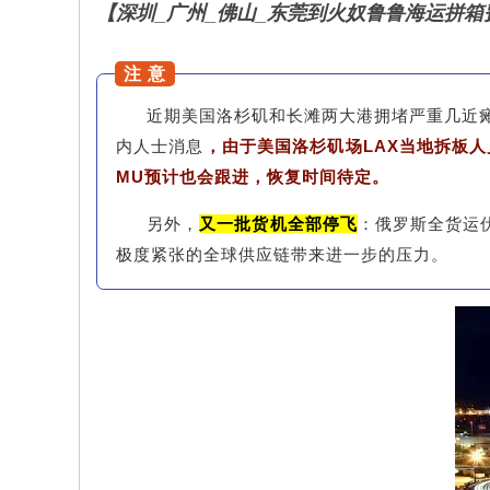
【深圳_广州_佛山_东莞到火奴鲁鲁海运拼箱费用
鲁鲁港口
注 意
近期美国洛杉矶和长滩两大港拥堵严重几近
内人士消息
，由于美国洛杉矶场LAX当地拆板人
MU预计也会跟进，恢复时间待定。
另外，
又一批货机全部停飞
：俄罗斯全货运
极度紧张的全球供应链带来进一步的压力。