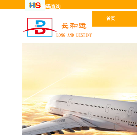
H
S
首页
更多
编码
查
询
首页