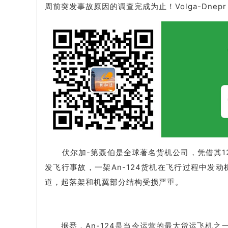
周前突发事故原因的调查完成为止！Volga-Dnep
伏尔加-第聂伯是全球著名货机公司，凭借其12
发飞行事故，一架An-124货机在飞行过程中
道，起落架和机翼部分结构受损严重。
据悉，An-124是当今运营的最大货运飞机