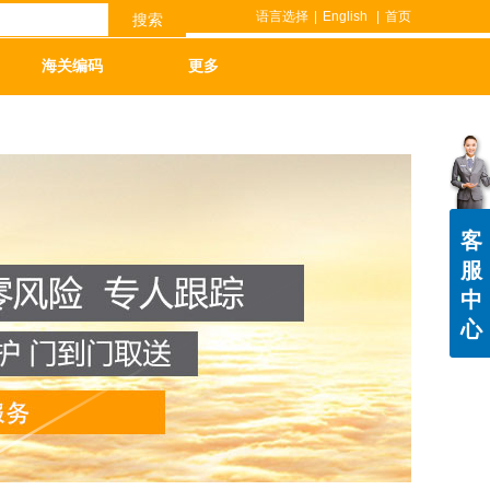
语言选择
|
English
|
首页
搜索
海关编码
更多
客
服
中
心