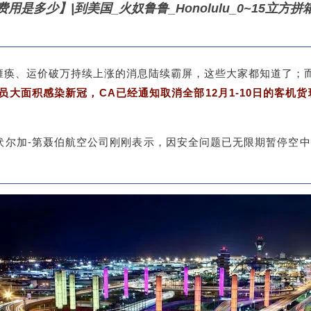
是多少】|到美国_火奴鲁鲁_Honolulu_0~15立方
瘫痪、运价破万持续上涨的消息陆续霸屏，这些大家都知道了；
员大面积感染新冠，CA已经通知取消全部12月1-10日的客机
伏尔加-第聂伯航空公司刚刚表示，因安全问题已无限期暂停空中巨