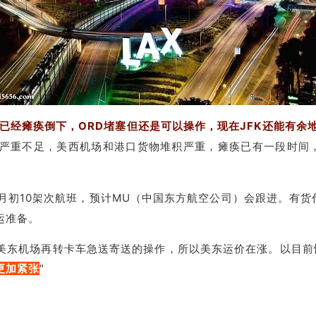
X已经瘫痪倒下，ORD堵塞但还是可以操作，现在JFK还能有余
严重不足，美西机场和港口货物堆积严重，瘫痪已有一段时间，有
月初10架次航班，预计MU
（中国东方航空公司）会跟进。有
货
运准备。
美东机场再转卡车急送寄送的操作，所以美东运价在涨。以目前
更加紧张
"