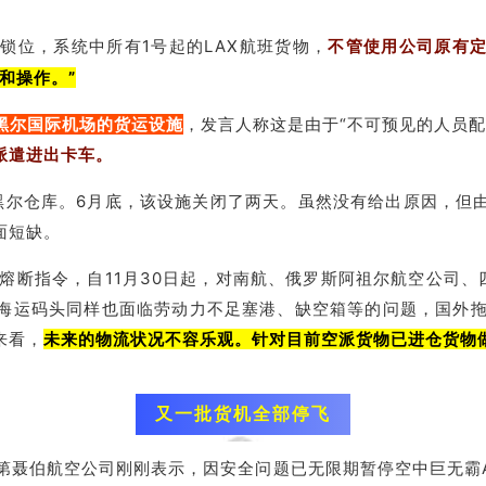
锁位，系统中所有1号起的LAX航班货物，
不
管使用公司原有
和操作。”
黑尔国际机场的货运设施
，发言人称这是由于“不可预见的人员配
派遣进出卡车。
黑尔
仓库。6月底，该设施关闭了两天。虽然没有给出原因，但
面短缺。
发熔断指令，自11月30日起，对南航、俄罗斯阿祖尔航空公司
海运码头同样也面临劳动力不足塞港、缺空箱等的问题，国外拖
来看，
未来的物流状况不容乐观。针对目前空派货物已进仓货物
又一批货机全部停飞
s伏尔加-第聂伯航空公司刚刚表示，因安全问题已无限期暂停空中巨无霸A