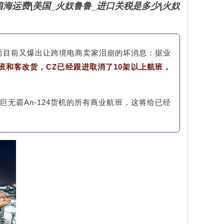
拼箱海运费|美国_火奴鲁鲁_进口关税是多少|火奴
而目前又爆出让跨境电商卖家泪崩的坏消息：据业
货班和客改货，CZ已经跟进取消了10架以上航班，
无霸An-124货机的所有商业航班，这将给已经