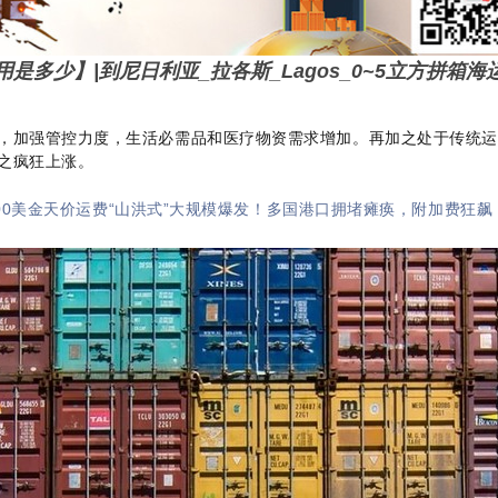
是多少】|到尼日利亚_拉各斯_Lagos_0~5立方拼箱海
，加强管控力度，生活必需品和医疗物资需求增加。再加之处于传统运
之疯狂上涨。
000美金天价运费“山洪式”大规模爆发！多国港口拥堵瘫痪，附加费狂