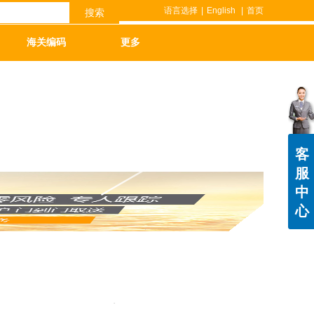
语言选择
|
English
|
首页
搜索
海关编码
更多
客
服
中
心