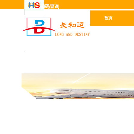
H
S
首页
更多
编码
查
询
首页