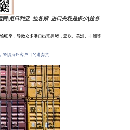
运费|尼日利亚_拉各斯_进口关税是多少|拉各
输旺季，导致众多港口出现拥堵，亚欧、美洲、非洲等
飙，警惕海外客户目的港弃货