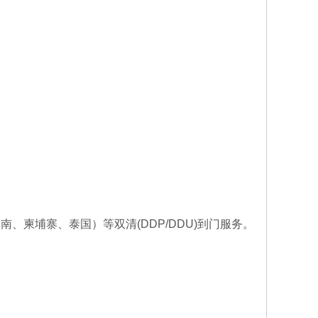
越南、柬埔寨、泰国）等双清
(DDP/DDU)到门服务。
波兰双清专线物
流-海运空运包
波兰双清专线,波兰
税门到门运费
海运双清包税,波兰
双清专线那家好