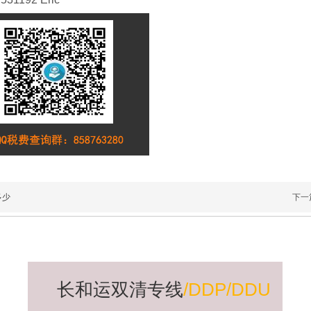
家好
家好
欧洲超大件家具
【深圳到欧洲海
多少
下一
机械搬家怎么
运费DDU】|东
报价参考报价表或
【欧洲海运费】-到
运-德国-法国
莞到欧洲海
询价客
欧洲海运费查询-欧
服 QQ:517531192
洲海运门到门费用
TEL:1330298800
以下价格含海运
9区域深圳/佛山船
费，报关费，文件
期出货前确认航程
费，清关费，比例
35-45天左右，不
为1:000，最低起
长和运双清专线
/DDP/DDU
含中转；清关在一
运2CBM，单件材
周左右，派
积不超过2M需要