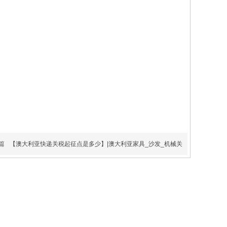
欧洲空运快递专
篇
【澳大利亚快递关税起征点是多少】|澳大利亚家具_沙发_机械关
线ddp-fba双清
报价参考报价表或
包税到
询价客服区域广
州、深圳航班出货
前确认航程6-8天
（工作日）运费说
明以上价格含海运
费，报关费，文件
费，纽约清关费，
比例为1:167，单