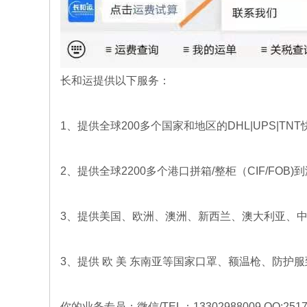
长和运提供以下服务：
1、提供全球200多个国家和地区的DHL|UPS|TN
2、提供全球2200多个港口拼箱/整柜（CIF/FOB)
3、提供
美国
、欧洲、澳洲、新西兰、
澳大利亚
、
英国双清专线物
意大利双清专线
3、提供 欧 美 东南亚等国家口罩、额温枪、防
流-海运空运包
物流-海运空运
英国双清专线,英国
意大利双清专线,意
税门到门运费
包税门到门运
海运双清包税,英国
大利海运双清包税,
双清专线那家好
意大利双清专线那
你的业务专员：微信
/TEL：13302988009 QQ:25175