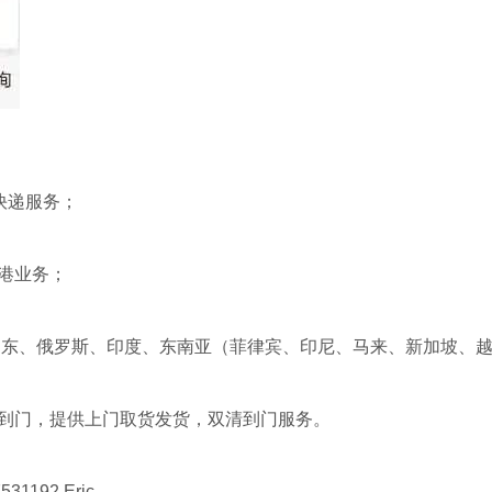
T快递服务；
到港业务；
中东、俄罗斯、印度、东南亚（菲律宾、印尼、马来、新加坡、
西班牙双清专线
比利时双清专线
护服到门，提供上门取货发货，双清到门服务。
物流-海运空运
物流-海运空运
西班牙双清专线,西
比利时双清专线,比
包税门到门运
包税门到门运
班牙海运双清包税,
利时海运双清包税,
西班牙双清专线那
比利时双清专线那
31192 Eric