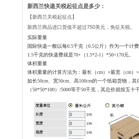
新西兰
快递关税起征点是多少：
【
新西兰
关税起征点】
新西兰
商品进口货值不超过
750美元，免征关税。
实际重量
国际快递一般以每
0.5千克（0.5公斤）作为一个
1.5千克的快递费就是70+（1.5*2-1）*50=170元。
体积重量
体积重量的计算方法为：最长（
cm）×最宽（cm）
如长
50cm、宽50cm、高100cm的一个纸箱货物，
（
50*50*100）/5000等于50千克，其总价就按