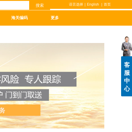
语言选择
|
English
|
首页
搜索
海关编码
更多
客
服
中
心