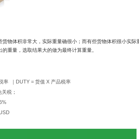
些货物体积非常大，实际重量确很小；而有些货物体积很小实际
出的重量，选取结果大的做为最终计算重量。
）
值税率 ｜DUTY = 货值 X 产品税率
免关税；
6%
USD