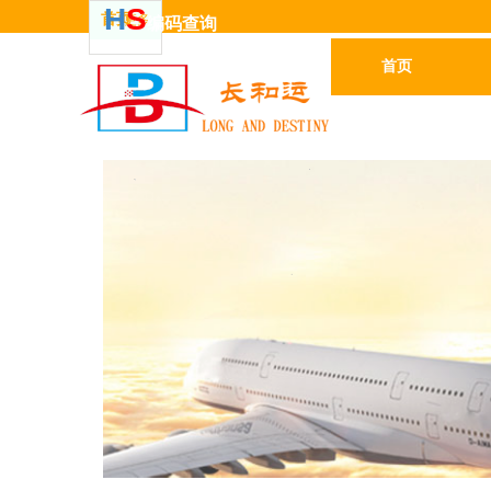
H
S
首页
更多
编码
查
询
首页