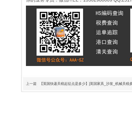
家好
法国双清专线物
德国双清专线物
上一篇
【英国快递关税起征点是多少】|英国家具_沙发_机械关税
流-海运空运包
流-海运空运包
法国双清专线,法国
德国双清专线,德国
税门到门运费
税门到门运费
海运双清包税,法国
海运双清包税,德国
双清专线那家好
空运双清包税报价
参考报价表或询价
客服交货地址深圳
仓库船期/班次出货
前确认时效参考时
效：35-45天左右
提取派送运输方式