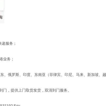
西班牙双清专线
比利时双清专线
物流-海运空运
物流-海运空运
西班牙双清专线,西
比利时双清专线,比
包税门到门运
包税门到门运
班牙海运双清包税,
利时海运双清包税,
西班牙双清专线那
比利时双清专线那
家好
家好
T快递服务；
到港业务；
中东、俄罗斯、印度、东南亚（菲律宾、印尼、马来、新加坡、
欧洲超大件家具
【深圳到欧洲海
护服到门，提供上门取货发货，双清到门服务。
机械搬家怎么
运费DDU】|东
报价参考报价表或
【欧洲海运费】-到
运-德国-法国
莞到欧洲海
询价客
欧洲海运费查询-欧
服 QQ:517531192
洲海运门到门费用
31192 Eric