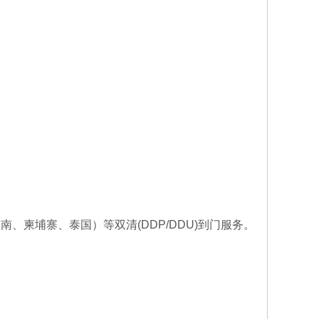
波兰双清专线物
流-海运空运包
波兰双清专线,波兰
税门到门运费
海运双清包税,波兰
双清专线那家好
越南、柬埔寨、泰国）等双清
(DDP/DDU)到门服务。
欧洲空运快递专
线ddp-fba双清
报价参考报价表或
包税到
询价客服区域广
州、深圳航班出货