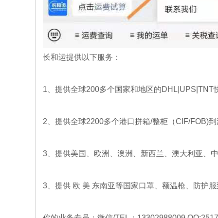
英国双清专线物
意大利双清专线
流-海运空运包
物流-海运空运
英国双清专线,英国
意大利双清专线,意
税门到门运费
包税门到门运
海运双清包税,英国
大利海运双清包税,
双清专线那家好
意大利双清专线那
长和运提供以下服务：
家好
1、提供全球200多个国家和地区的DHL|UPS|TN
2、提供全球2200多个港口拼箱/整柜（CIF/FOB)
3、提供
美国
、欧洲、澳洲、新西兰、
澳大利亚
、
法国双清专线物
德国双清专线物
3、提供 欧 美 东南亚等国家口罩、额温枪、防
流-海运空运包
流-海运空运包
法国双清专线,法国
德国双清专线,德国
税门到门运费
税门到门运费
海运双清包税,法国
海运双清包税,德国
双清专线那家好
空运双清包税报价
你的业务专员：微信
/TEL：13302988009 QQ:25175