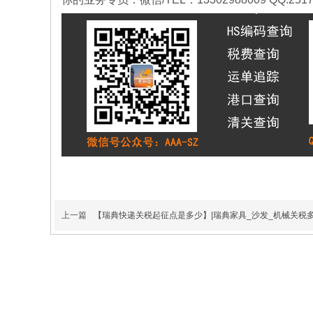
参考报价表或询价
客服交货地址深圳
仓库船期/班次出货
前确认时效参考时
效：35-45天左右
提取派送运输方式
DDP
上一篇
【瑞典快递关税起征点是多少】|瑞典家具_沙发_机械关税
【欧洲铁路门到
保加利亚双清专
门DDP】｜德国
线物流-海运空
报价参考报价表或
保加利亚双清专线,
_法国_英
运包税门到门
询价客服区域广
保加利亚海运双清