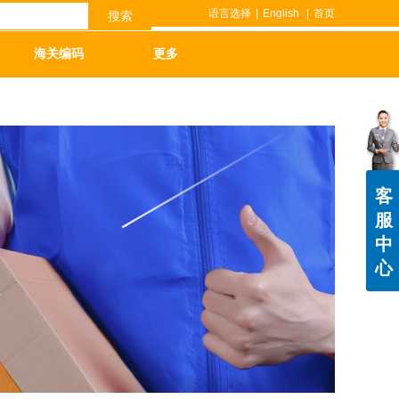
语言选择
|
English
|
首页
搜索
海关编码
更多
客
服
中
心