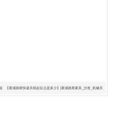
前确认航程6-8天
（工作日）运费说
明以上价格含海运
费，报关费，文件
费，纽约清关费，
比例为1:167，单
件最低起运1
篇
【塞浦路斯快递关税起征点是多少】|塞浦路斯家具_沙发_机械关
克罗地亚双清专
线物流-海运空
克罗地亚双清专线,
运包税门到门
克罗地亚海运双清