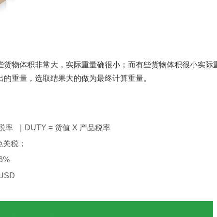
些货物体积非常大，实际重量确很小；而有些货物体积很小实际
出的重量，选取结果大的做为最终计算重量。
）
值税率 ｜DUTY = 货值 X 产品税率
免关税；
6%
USD