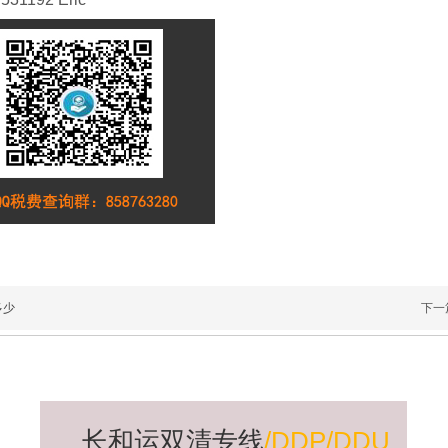
TEL:1330298800
以下价格含海运
9区域深圳/佛山船
费，报关费，文件
期出货前确认航程
费，清关费，比例
35-45天左右，不
为1:000，最低起
含中转；清关在一
运2CBM，单件材
周左右，派
积不超过2M需要
单询
多少
下一
爱沙尼亚双清专
拉脱维亚双清专
线物流-海运空
线物流-海运空
爱沙尼亚双清专线,
拉脱维亚双清专线,
运包税门到门
运包税门到门
爱沙尼亚海运双清
拉脱维亚海运双清
长和运双清专线
/DDP/DDU