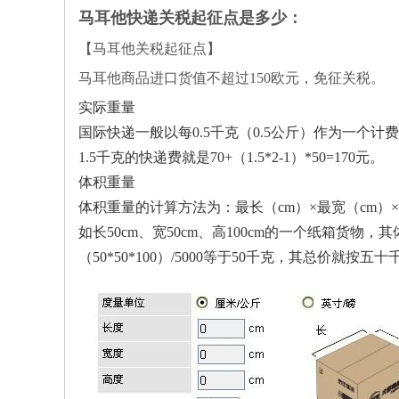
马耳他
快递关税起征点是多少：
【
马耳他
关税起征点】
马耳他
商品进口货值不超过
150
欧元
，免征关税。
实际重量
国际快递一般以每
0.5千克（0.5公斤）作为一个
1.5千克的快递费就是70+（1.5*2-1）*50=170元。
体积重量
体积重量的计算方法为：最长（
cm）×最宽（cm）
如长
50cm、宽50cm、高100cm的一个纸箱货物，
（
50*50*100）/5000等于50千克，其总价就按