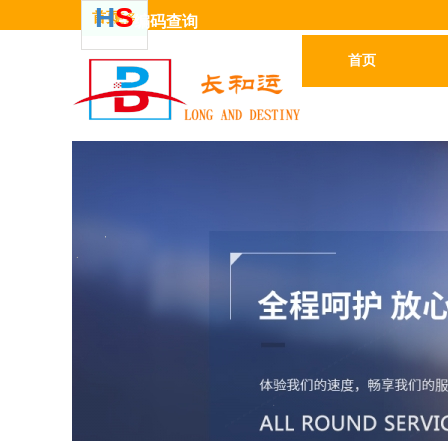
H
S
首页
更多
编码
查
询
首页