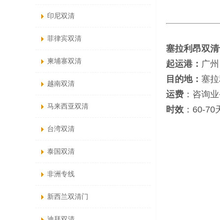
印尼双清
菲律宾双清
塞拉利昂双清
柬埔寨双清
起运港：
广州
目的地：
塞拉
越南双清
运费
：咨询业
马来西亚双清
时效
：60-7
台湾双清
泰国双清
非洲专线
新西兰双清门
迪拜双清