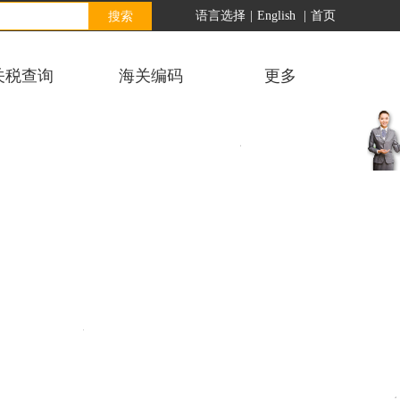
搜索
语言选择
|
English
|
首页
关税查询
海关编码
更多
客
服
中
心