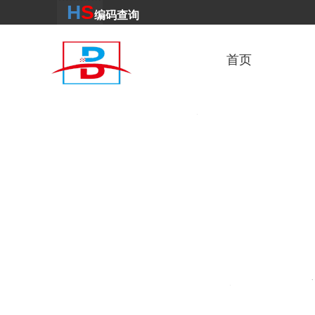
H
S
编码
查
询
首页