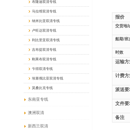
布隆迪双清专线
马拉维双清专线
报价
纳米比亚双清专线
交货地
卢旺达双清专线
船期/班
利比里亚双清专线
吉布提双清专线
时效
刚果布双清专线
运输方
乍得双清专线
计费方
埃塞俄比亚双清专线
莫桑比克专线
派送要
东南亚专线
文件要
澳洲双清
备注
新西兰双清