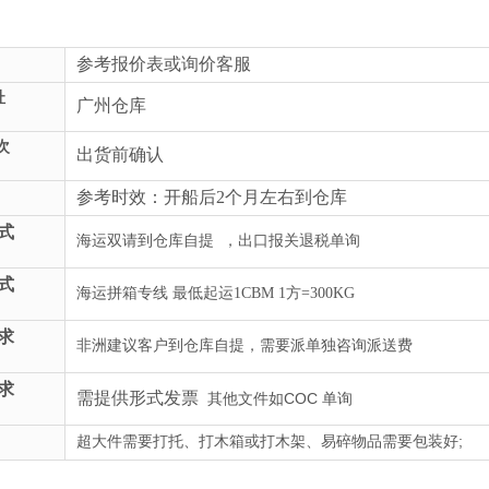
参考报价表或询价客服
址
广州仓库
次
出货前确认
参考时效：开船后2个月左右到仓库
式
海运双请到仓库自提 ，出口报关退税单询
式
海运拼箱专线 最低起运1CBM 1方=300KG
求
非洲建议客户到仓库自提，需要派单独咨询派送费
求
需提供形式发票
其他文件如COC 单询
超大件需要打托、打木箱或打木架、易碎物品需要包装好;