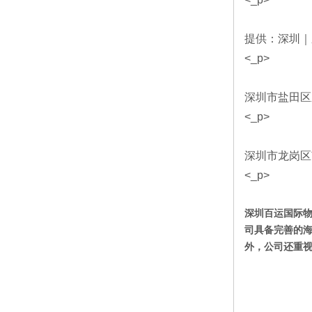
英国双清专线物流-海运空运包税门到
意大利
门运费
到门运
提供：深圳｜
英国双清专线,英国海运双清包税,英国双清专
意大利双
线那家好
双清专
<_p>
深圳市盐田区
<_p>
深圳市龙岗区
<_p>
深圳百运国际
司具备完善的
外，公司还重