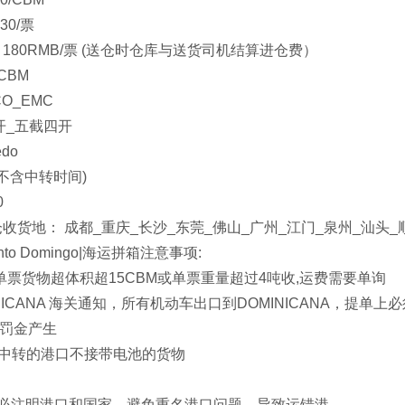
30/票
180RMB/票 (送仓时仓库与送货司机结算进仓费）
CBM
O_EMC
开_五截四开
do
(不含中转时间)
0
收货地： 成都_重庆_长沙_东莞_佛山_广州_江门_泉州_汕头_
to Domingo|海运拼箱注意事项:
单票货物超体积超15CBM或单票重量超过4吨收,运费需要单询
INICANA 海关通知，所有机动车出口到DOMINICANA，
罚金产生
edo中转的港口不接带电池的货物
务必注明港口和国家，避免重名港口问题，导致运错港