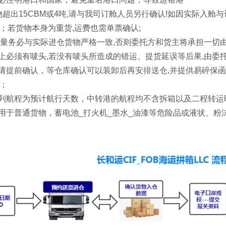
货物超出15CBM或4吨,请与我司订舱人员另行确认!如因实际入
；若货物本身为重货,运费也需单票确认;
,数量务必与实际进仓货物严格一致,否则委托方和货主将承担一切
装上必须有唛头,若没有唛头所造成的错运、提货延误等后果,由委
物请提前确认，等仓库确认可以装卸后再安排送仓,并提供易碎保
；
所列航程为预计航行天数，中转港的航程均不含拆箱以及二程转运
适用于普通货物，蓄电池_打火机_墨水_油漆等危险品或液状、