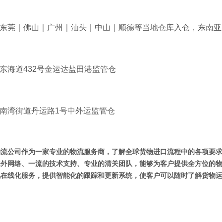
双清专线物流-海运空运包税门
西班牙双清专线物流-海运空运
到门运
东莞｜佛山｜广州｜汕头｜中山｜顺德等当地仓库入仓，东南亚国
清专线,意大利海运双清包税,意大利
西班牙双清专线,西班牙海运双清包税
线那家好
双清专线那家好
东海道432号金运达盐田港监管仓
南湾街道丹运路1号中外运监管仓
物流公司作为一家专业的物流服务商，了解全球货物进口流程中的各项要
海外网络、一流的技术支持、专业的清关团队，能够为客户提供全方位的
视在线化服务，提供智能化的跟踪和更新系统，使客户可以随时了解货物