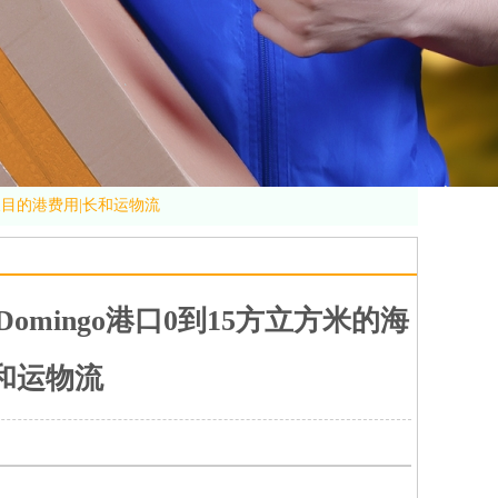
费及目的港费用|长和运物流
omingo港口0到15方立方米的海
和运物流