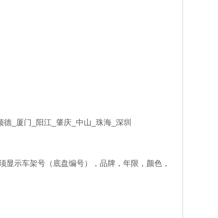
顺德_厦门_阳江_肇庆_中山_珠海_深圳
提单上必须显示车架号（底盘编号），品牌，年限，颜色，