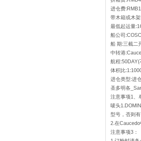
进仓费:RMB1
带木箱或木架 
最低起运量:1
船公司:COSC
船 期:三截二
中转港:Cauce
航程:50DAY
体积比:1:100
进仓类型:进仓
圣多明各_San
注意事项1、
唛头1.DOM
型号，否则有
2.在Cauc
注意事项3：
1.订舱时请