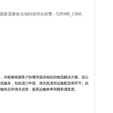
包税门
比利时双清专线物流-海运空运包税门
到门运
家需要收当地到深圳头程费：52RMB_CBM。
,西班牙
比利时双清专线,比利时海运双清包税,比利时
双清专线那家好
求，并能够根据客户的需求提供相应的物流解决方案。该公
物流服务，包括进口申报、清关批准和运输配送等环节。此
运输状态和清关进度，提高运输效率和顾客满意度。