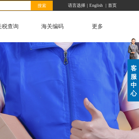
搜索
语言选择
|
English
|
首页
关税查询
海关编码
更多
客
服
中
心