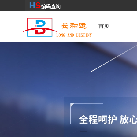
H
S
编码
查
询
首页