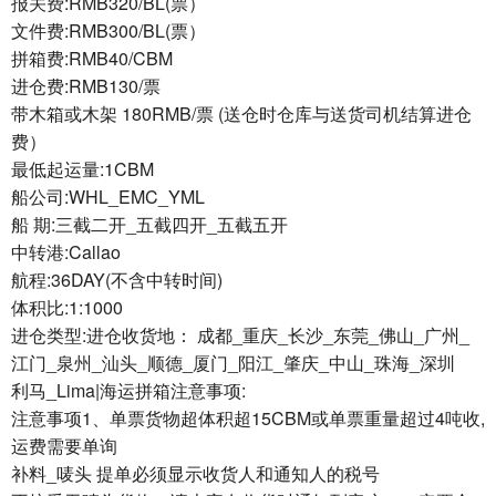
报关费:RMB320/BL(票）
文件费:RMB300/BL(票）
拼箱费:RMB40/CBM
进仓费:RMB130/票
带木箱或木架 180RMB/票 (送仓时仓库与送货司机结算进仓
费）
最低起运量:1CBM
船公司:WHL_EMC_YML
船 期:三截二开_五截四开_五截五开
中转港:Callao
航程:36DAY(不含中转时间)
体积比:1:1000
进仓类型:进仓收货地： 成都_重庆_长沙_东莞_佛山_广州_
江门_泉州_汕头_顺德_厦门_阳江_肇庆_中山_珠海_深圳
利马_Lima|海运拼箱注意事项:
注意事项1、单票货物超体积超15CBM或单票重量超过4吨收,
运费需要单询
补料_唛头 提单必须显示收货人和通知人的税号