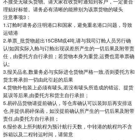
不接受无唛头货物。请大家在收货时通知到客户，一定要合
理贴好标签。请务必有清晰的能辨别为该票货物的唛头
注意事项3：
1.订舱时请务必注明港口和国家，避免重名港口问题，导致
运错港
2.单票_批货物超出15CBM或4吨,请与我司订舱人员另行确
认!如因实际入舱与订舱出现误差所产生的一切后果及附带责
任，由委托方自行承担；若货物本身为重货,运费也需单票确
认;
3.报关品名,数量务必与实际进仓货物严格一致,否则委托方和
货主将承担一切由此引起的后果
4.货物外包装上必须有唛头,若没有唛头所造成的错运、提货
延误等后果,由委托方和货主自行承担；
5.易碎品货物请提前确认，等仓库确认可以装卸后再安排送
仓,并提供易碎保函，如没提前确认所产生的一切后果及附带
责任,由委托方自行承担；
6.报价表上所列航程为预计航行天数，中转港的航程均不含
拆箱以及二程转运时间，请留意