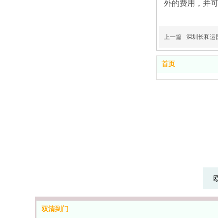
外的费用，并
上一篇
深圳长和运
首页
英国双清专线物
意大利双清专线
流-海运空运包
物流-海运空运
英国双清专线,英国
意大利双清专线,意
税门到门运费
包税门到门运
海运双清包税,英国
大利海运双清包税,
双清到门
双清专线那家好
意大利双清专线那