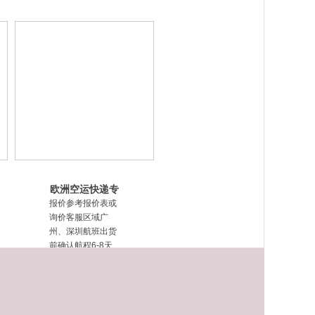
欧洲空运快递专
线ddp-fba双清
报价参考报价表或
包税到
询价客服区域广
州、深圳航班出货
前确认航程6-8天
（工作日）运费说
明以上价格含海运
费，报关费，文件
费，纽约清关费，