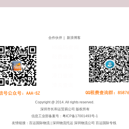
周左右，派
积不超过2M需要
单询
合作伙伴
|
新浪博客
爱沙尼亚双清专
拉脱维亚双清专
线物流-海运空
线物流-海运空
爱沙尼亚双清专线,
拉脱维亚双清专线,
运包税门到门
运包税门到门
爱沙尼亚海运双清
拉脱维亚海运双清
包税,爱沙尼亚双清
包税,拉脱维亚双清
Copyright @ 2014. All rights reserved.
专线那家好
专线那家好
深圳市长和运贸易公司 版权所有
信息工业部备案号：
粤ICP备17001493号-1
友情链接：
百运国际物流
|
深圳物流托运
深圳物流公司
百运国际专线