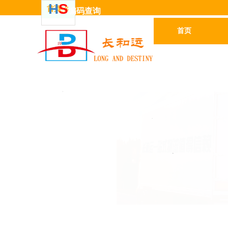
H
S
首页
更多
编码
查
询
首页