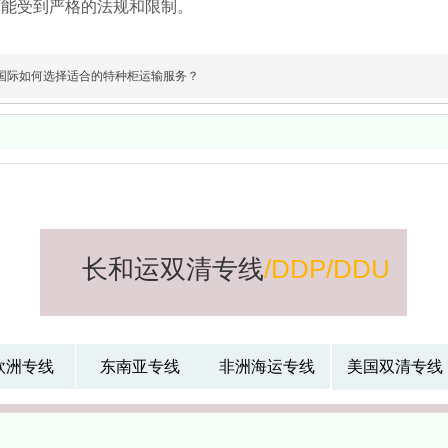
可能受到严格的法规和限制。
国际如何选择适合的特种柜运输服务？
长和运双清专线
/DDP/DDU
欧洲专线
东南亚专线
非洲海运专线
美国双清专线
西班牙双清专线
比利时双清专线
物流-海运空运
物流-海运空运
西班牙双清专线,西
比利时双清专线,比
包税门到门运
包税门到门运
班牙海运双清包税,
利时海运双清包税,
西班牙双清专线那
比利时双清专线那