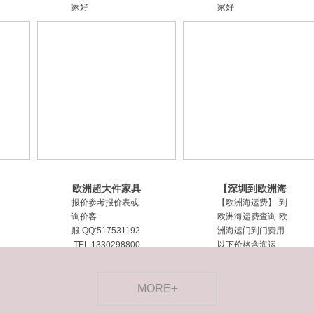
家好
家好
欧洲超大件家具
【深圳到欧洲海
机械搬家怎么
运费DDU】|东
报价参考报价表或
【欧洲海运费】-到
运-德国-法国
莞到欧洲海
询价客
欧洲海运费查询-欧
服 QQ:517531192
洲海运门到门费用
TEL:1330298800
以下价格含海运
9区域深圳/佛山船
费，报关费，文件
期出货前确认航程
费，清关费，比例
35-45天左右，不
为1:000，最低起
MORE+
含中转；清关在一
运2CBM，单件材