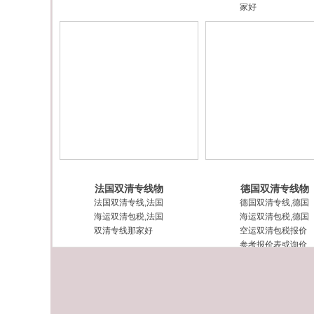
家好
法国双清专线物
德国双清专线物
流-海运空运包
流-海运空运包
法国双清专线,法国
德国双清专线,德国
税门到门运费
税门到门运费
海运双清包税,法国
海运双清包税,德国
双清专线那家好
空运双清包税报价
参考报价表或询价
客服交货地址深圳
仓库船期/班次出货
前确认时效参考时
效：35-45天左右