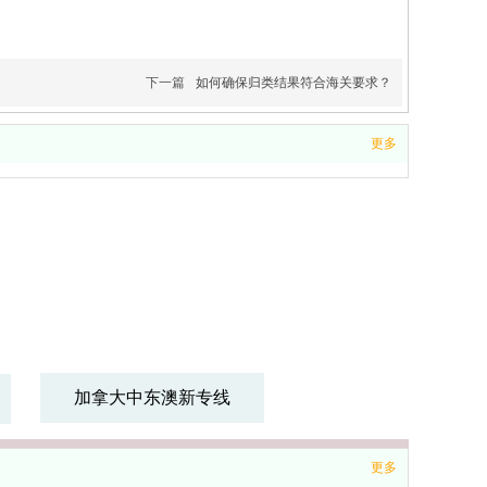
下一篇
如何确保归类结果符合海关要求？
更多
加拿大中东澳新专线
波兰双清专线物
流-海运空运包
波兰双清专线,波兰
税门到门运费
海运双清包税,波兰
更多
双清专线那家好