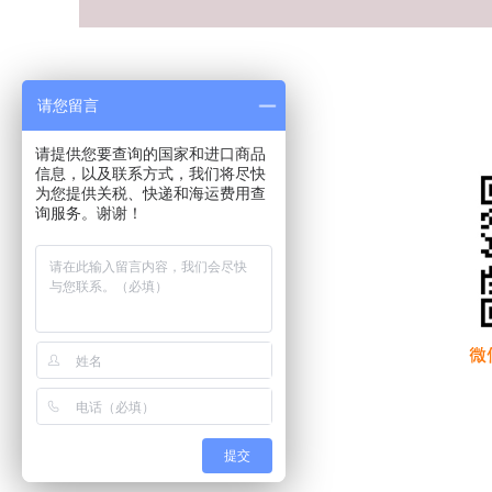
提取派送运输方式
DDP
请您留言
请提供您要查询的国家和进口商品
信息，以及联系方式，我们将尽快
为您提供关税、快递和海运费用查
【欧洲铁路门到
保加利亚双清专
门DDP】｜德国
线物流-海运空
报价参考报价表或
保加利亚双清专线,
_法国_英
运包税门到门
询价客服区域广
保加利亚海运双清
州、深圳船期出货
包税,保加利亚双清
前确认航程30天运
专线那家好
费说明以上价格含
海运费，报关费，
提交
文件费，纽约清关
费，比例为