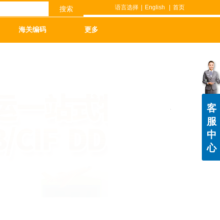
语言选择
|
English
|
首页
搜索
海关编码
更多
客
服
中
心