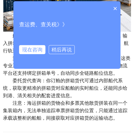
×
查运费、查关税》》
‌船公司官方渠道‌：通过承运船舶的所属船公司官网，输
入拼箱对应的提单号/订舱号，可直接查询船舶实时位置、航
现在咨询
稍后再说
行轨迹和预计到港时间，数据更新最权威准确。
‌第三方物流追踪平台‌：像船讯网、海事卫星AIS平台这类
专业工具，输入船名即可查看船舶实时动态，部分综合物流
平台还支持绑定拼箱单号，自动同步全链路船位信息。
‌委托货代查询‌：你订舱的拼箱货代可通过内部船代系
统，获取更精准的拼箱货对应船舶的实时船位，还能同步给
到港、清关相关的配套进度信息。
注意：海运拼箱的货物会和多票其他散货拼装在同一个
集装箱内，无法单独追踪单票拼箱货的位置，只能通过追踪
承载该整柜的船舶，间接获取对应拼箱货的运输动态。