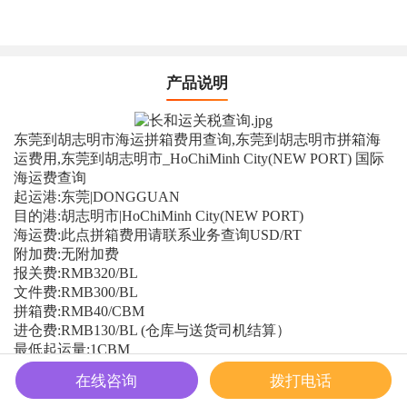
产品说明
东莞到胡志明市海运拼箱费用查询,东莞到胡志明市拼箱海
运费用,东莞到胡志明市_HoChiMinh City(NEW PORT) 国际
海运费查询
起运港:东莞|DONGGUAN
目的港:胡志明市|HoChiMinh City(NEW PORT)
海运费:此点拼箱费用请联系业务查询USD/RT
附加费:无附加费
报关费:RMB320/BL
文件费:RMB300/BL
拼箱费:RMB40/CBM
进仓费:RMB130/BL (仓库与送货司机结算）
最低起运量:1CBM
船公司:WHL/RCL
在线咨询
拨打电话
船 期:一截五开/四截一开
中转港:直拼