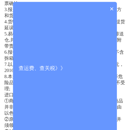
票确认;
×
3.报关品名,数量务必与实际进仓货物严格一致,否则委托方
和货主将承担一切由此引起的后果;
4.货物外包装上必须有唛头,若没有唛头所造成的错运、提货
延误等后果,由委托方和货主自行承担；
5.易碎品货物请提前确认，等仓库确认可以装卸后再安排送
仓,并提供易碎保函，如没提前确认所产生的一切后果及附
带责任,由委托方自行承担；
6.报价表上所列航程为预计航行天数，中转港的航程均不含
拆箱以及二程转运时间，请留意;
7.以上运价起运地均为深圳，除特别注明外，币种为美元，
查运费、查关税》》
2016-7-1开始，正式收取VGM申报费 USD30/SET;
8.本运价仅适用于普通货物，蓄电池/打火机/墨水/油漆等危
险品或液状、粉沫状等疑危险品以及国家禁运的货物恕不受
理;
进口要求及限制:
①商业发票(4份)，发票上应注明有关以色列的声明：“商品
并非以色列产品，亦不包含以色列生产的原料，更 不是由
以色列提供的”，发票须由商会认证；
②原产地证 明书(1-2份)，需注明有关于以色列的声明，并
须领事 认证；