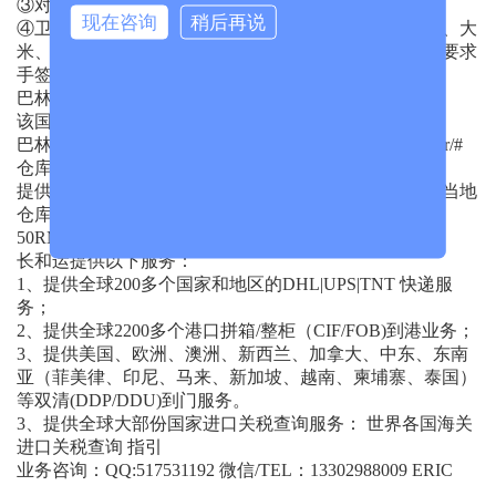
③对某些活牲畜，要求出具健康证明书；
现在咨询
稍后再说
④卫生检验证明书，用于植物、植株部分和种子、面粉、大
米、新鲜、速冻或冷冻的肉、鱼、鸡。上述所有单据均要求
手签。
巴林关税起征点|巴林进口关税_增值税查询
该国税收具体请咨询我司专员；
巴林海关网站:http://www.bahraincustoms.gov.bh/customs/ar/#
仓库地址:
提供：深圳｜东莞｜佛山｜广州｜汕头｜中山｜顺德等当地
仓库入仓，东南亚国家需要加收当地到深圳头程费：
50RMB/CBM。
长和运提供以下服务：
1、提供全球200多个国家和地区的DHL|UPS|TNT 快递服
务；
2、提供全球2200多个港口拼箱/整柜（CIF/FOB)到港业务；
3、提供美国、欧洲、澳洲、新西兰、加拿大、中东、东南
亚（菲美律、印尼、马来、新加坡、越南、柬埔寨、泰国）
等双清(DDP/DDU)到门服务。
3、提供全球大部份国家进口关税查询服务： 世界各国海关
进口关税查询 指引
业务咨询：QQ:517531192 微信/TEL：13302988009 ERIC