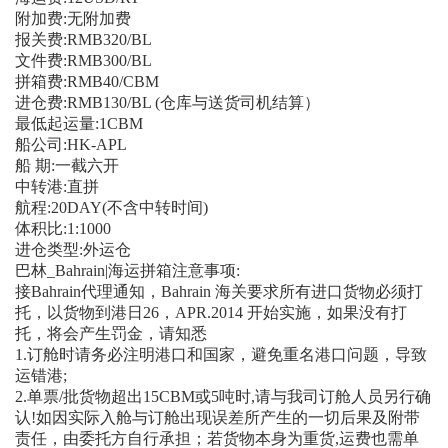
附加费:无附加费
报关费:RMB320/BL
文件费:RMB300/BL
拼箱费:RMB40/CBM
进仓费:RMB130/BL (仓库与送货司机结算）
最低起运量:1CBM
船公司:HK-APL
船 期:一截六开
中转港:直拼
航程:20DAY(不含中转时间)
体积比:1:1000
进仓类型:外运仓
巴林_Bahrain|海运拼箱注意事项:
接Bahrain代理通知，Bahrain 海关要求所有进口货物必须打
托，以货物到港日26，APR.2014 开始实施，如果没有打
托，将会产生罚金，请知悉
1.订舱时请务必注明港口和国家，避免重名港口问题，导致
运错港;
2.单票/批货物超出15CBM或5吨时,请与我司订舱人员另行确
认!如因实际入舱与订舱出现误差所产生的一切后果及附带
责任，由委托方自行承担；若货物本身为重货,运费也需单