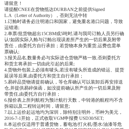
请留意！
请提醒CNEE在货物抵达DURBAN之前提供Signed
L.A（Letter of Authority），否则无法中转
1.订舱时请务必注明港口和国家，避免重名港口问题，导致
运错港;
2.单票/批货物超出15CBM或5吨时,请与我司订舱人员另行确
认!如因实际入舱与订舱出现误差所产生的一切后果及附带
责任，由委托方自行承担；若货物本身为重货,运费也需单
票确认;
3.报关品名,数量务必与实际进仓货物严格一致,否则委托方
和货主将承担一切由此引起的后果;
4.货物外包装上必须有唛头,若没有唛头所造成的错运、提货
延误等后果,由委托方和货主自行承担；
5.易碎品货物请提前确认，等仓库确认可以装卸后再安排送
仓,并提供易碎保函，如没提前确认所产生的一切后果及附
带责任,由委托方自行承担；
6.报价表上所列航程为预计航行天数，中转港的航程均不含
拆箱以及二程转运时间，请留意;
7.以上运价起运地均为深圳，除特别注明外，币种为美元，
2016-7-1开始，正式收取VGM申报费 USD30/SET;
8.本运价仅适用于普通货物，蓄电池/打火机/墨水/油漆等危