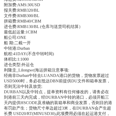
附加费:AMS:30USD
报关费:RMB320/BL
文件费:RMB300/BL
拼箱费:RMB40/CBM
进仓费:RMB130/BL (仓库与送货司机结算）
最低起运量:1CBM
船公司:ONE
船 期:二截一开
中转港:Durban
航程:41DAY(不含中转时间)
体积比:1:1000
进仓类型:外运仓
利隆圭_Lilongwe|海运拼箱注意事项:
经南非Durban中转去LUANDA港口的货物，货物发票超过
USD5000时，务必在抵达DBN前提供DU文件和箱单发票，
否则无法中转及放货;
DURBAN以及中转点，提单资料有任何修改的，请务必在
到港前三天内完成，经DURBAN中转的港口，必须开船三
天内提供HSCODE及准确的装箱单和商业发票，否则目的港
有罚款产生；货物尺寸单边超过3米，在DURBAN会产生超
长费 USD20/RT(MINUSD30),此项费用必须在起运港支付，