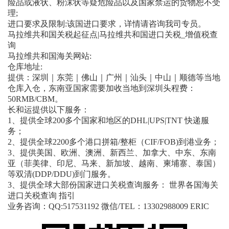
险品或液状、粉沫状等疑危险品以及国家禁运的货物恕不受
理;
进口要求及限制:该国进口要求，详情请咨询我司专员。
马拉维共和国关税起征点|马拉维共和国进口关税_增值税查
询
马拉维共和国海关网站:
仓库地址:
提供：深圳｜东莞｜佛山｜广州｜汕头｜中山｜顺德等当地
仓库入仓，东南亚国家需要加收当地到深圳头程费：
50RMB/CBM。
长和运提供以下服务：
1、提供全球200多个国家和地区的DHL|UPS|TNT 快递服
务；
2、提供全球2200多个港口拼箱/整柜（CIF/FOB)到港业务；
3、提供美国、欧洲、澳洲、新西兰、加拿大、中东、东南
亚（菲美律、印尼、马来、新加坡、越南、柬埔寨、泰国）
等双清(DDP/DDU)到门服务。
3、提供全球大部份国家进口关税查询服务： 世界各国海关
进口关税查询 指引
业务咨询：QQ:517531192 微信/TEL：13302988009 ERIC