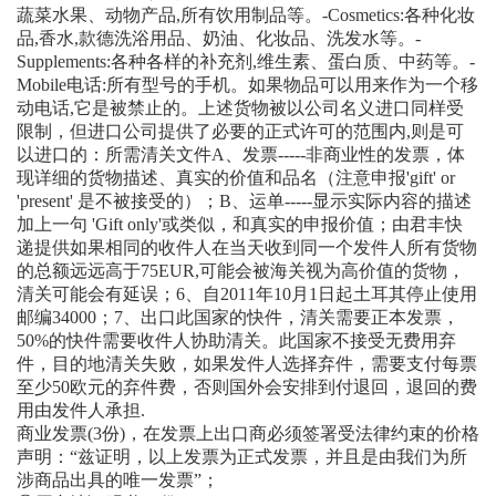
蔬菜水果、动物产品,所有饮用制品等。-Cosmetics:各种化妆
品,香水,款德洗浴用品、奶油、化妆品、洗发水等。-
Supplements:各种各样的补充剂,维生素、蛋白质、中药等。-
Mobile电话:所有型号的手机。如果物品可以用来作为一个移
动电话,它是被禁止的。上述货物被以公司名义进口同样受
限制，但进口公司提供了必要的正式许可的范围内,则是可
以进口的：所需清关文件A、发票-----非商业性的发票，体
现详细的货物描述、真实的价值和品名（注意申报'gift' or
'present' 是不被接受的）；B、运单-----显示实际内容的描述
加上一句 'Gift only'或类似，和真实的申报价值；由君丰快
递提供如果相同的收件人在当天收到同一个发件人所有货物
的总额远远高于75EUR,可能会被海关视为高价值的货物，
清关可能会有延误；6、自2011年10月1日起土耳其停止使用
邮编34000；7、出口此国家的快件，清关需要正本发票，
50%的快件需要收件人协助清关。此国家不接受无费用弃
件，目的地清关失败，如果发件人选择弃件，需要支付每票
至少50欧元的弃件费，否则国外会安排到付退回，退回的费
用由发件人承担.
商业发票(3份)，在发票上出口商必须签署受法律约束的价格
声明：“兹证明，以上发票为正式发票，并且是由我们为所
涉商品出具的唯一发票”；