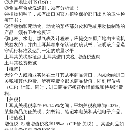
②原产地证明书 (1份)；
③食品与合成洗涤剂，须有分析证书；
④植物和种子，须有出口国官方植物保护部门出具的卫生检
疫证书；
⑤活动物和死动物、动物的某些部分皮和毛或用动物制造的
产品，须有卫生检疫证；
⑥电表、水电、煤气表及计程表，应提交在原产地由主管机
关签发的，并由土耳其领事馆认证的确认书，证明该产品遵
守现行标准及达到一定的质量水平
土耳其关税起征点|土耳其进口关税_增值税查询
土耳其税费概览
【概览】
无论个人或商业实体在土耳其从事商品进口，均须缴纳进口
关税和其他税费。所有税费全部以商品货值，即到岸价格
（CIF）计算。同时，进口商品还须征收增值税和特别消费
税。
【关税】
土耳其关税税率在0%-145%之间，平均关税税率为6.02%。
某些商品免征关税，如书籍、笔记本电脑和其他电子产品。
【增值税】
增值税=标准增值税税率18%×（CIF价 关税）。某些商品如
食品享受优惠增值税税率。