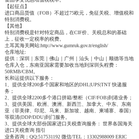
【起征点】
进口商品货值（FOB）不超过75欧元，免征关税、增值税和
特别消费税。
【其他】
特别消费税是针对特定商品，在CIF价、关税总和的基础
上，征收一定税率的税费。
土耳其海关网站:http://www.gumruk.gov.tr/english/
仓库地址:
提供：深圳｜东莞｜佛山｜广州｜汕头｜中山｜顺德等当地
仓库入仓，东南亚国家需要加收当地到深圳头程费：
50RMB/CBM。
长和运提供以下服务：
1、提供全球200多个国家和地区的DHL|UPS|TNT 快递服
务；
2、提供全球2200多个港口拼箱/整柜（CIF/FOB)到港业务；
3、提供美国、欧洲、澳洲、新西兰、加拿大、中东、东南
亚（菲美律、印尼、马来、新加坡、越南、柬埔寨、泰国）
等双清(DDP/DDU)到门服务。
3、提供全球大部份国家进口关税查询服务： 世界各国海关
进口关税查询 指引
业务咨询：QQ:517531192 微信/TEL：13302988009 ERIC