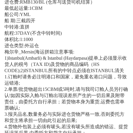
进仓费:RMB130/BL (仓库与送货司机结算）
最低起运量:1CBM
船公司:YML
船 期:三截四开
中转港:直拼
航程:37DAY(不含中转时间)
体积比:1:1000
进仓类型:外运仓
梅尔辛_Mersin|海运拼箱注意事项:
1)Istanbul(Ambarli) & Istanbul (Haydarpasa)提单上必须显示收
货人的税号（TAX ID)及货物的商品编码（HS
CODE);2)ISTANBUL所有的中转点必须在ISTANBUL清关
1.订舱时请务必注明港口和国家，避免重名港口问题，导致
运错港;
2.单票/批货物超出15CBM或5吨时,请与我司订舱人员另行确
认!如因实际入舱与订舱出现误差所产生的一切后果及附带
责任，由委托方自行承担；若货物本身为重货,运费也需单
票确认;
3.报关品名,数量务必与实际进仓货物严格一致,否则委托方
和货主将承担一切由此引起的后果;
4.货物外包装上必须有唛头,若没有唛头所造成的错运、提货
延误等后果,由委托方和货主自行承担；