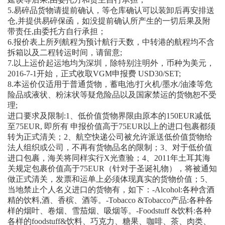
5.易碎品货物请提前确认，等仓库确认可以装卸后再安排送
仓,并提供易碎保函，如没提前确认所产生的一切后果及附
带责任,由委托方自行承担；
6.报价表上所列航程为预计航行天数，中转港的航程均不含
拆箱以及二程转运时间，请留意;
7.以上运价起运地均为深圳，除特别注明外，币种为美元，
2016-7-1开始，正式收取VGM申报费 USD30/SET;
8.本运价仅适用于普通货物，蓄电池/打火机/墨水/油漆等危
险品或液状、粉沫状等疑危险品以及国家禁运的货物恕不受
理;
进口要求及限制:1、低价值货物界限由原本的150EUR减低
至75EUR, 即所有 申报价值高于75EUR以上的进口包裹都须
转为正式清关；2、航空快递公司被允许派送低价值货物给
法人组织或公司，不再有货物品名的限制；3、对于低价值
进口包裹，海关将同样实行X光查验；4、2011年土耳其海
关规定包裹价值高于75EUR（针对于圣诞礼物），将被通知
做正式清关，发票和运单上必须体现真实的货物价值；5、
当地禁止个人名义进口的货物有，如下：-Alcohol:各种含酒
精的饮料,酒、香槟、酒等。-Tobacco &Tobacco产品:各种各
样的烟叶、卷烟、雪茄烟、吸烟等。-Foodstuff &饮料:各种
各样的foodstuff&饮料、巧克力、糖果、咖啡、茶、肉类、