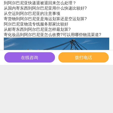
到阿尔巴尼亚快递退被退回来怎么处理？
从国内寄东西到阿尔巴尼亚用什么快递比较好?
从空运到阿尔巴尼亚的注意事项
寄货物到阿尔巴尼亚是海运划算还是空运划算?
阿尔巴尼亚物流专线服务那家比较好
从邮寄东西到阿尔巴尼亚怎样最划算?
寄化妆品到阿尔巴尼亚怎么收费?可以用哪些物流渠道?
在线咨询
拨打电话
取消
完成
商品属性
服务
完成
长和运物流提供以下服务：
1、提供200多个国家和地区的DHL|UPS|TNT 快递服
务；