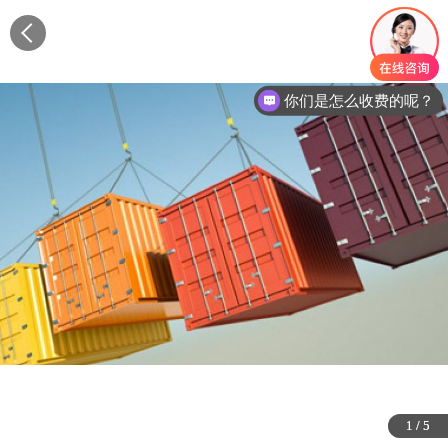
你们是怎么收费的呢？
1
1
1
1
1
/
/
/
/
/
5
5
5
5
5