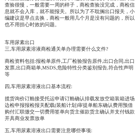
查验很慢，一般需要一周的样子，商检查验没完成，商检信
息就不会入库，就不能报关。所以为了不耽搁出口报关，小
编建议是早点去换，商检一般用几个月是没有问题的，所以
也不用担心时效的问题。
车用尿素出口
三,车用尿素溶液商检通关单办理需要什么文件?
商检资料包括:报检单原件,工厂检验报告原件,出口合同,出口
发票,出口商箱单,MSDS,危险特性分类鉴别报告,符合性声明
等
四,车用尿素溶液出口基本流程:
揽货询价订舱接受托运申请订舱确认排载发放空箱装箱进场
边检申报报检报关配载(装船计划)审提单船东确认费用预借
购付汇联缴交一切费用签单向货主催款货主确认并支付钱款
开具商业发票放单
五,车用尿素溶液出口需要注意哪些事项: