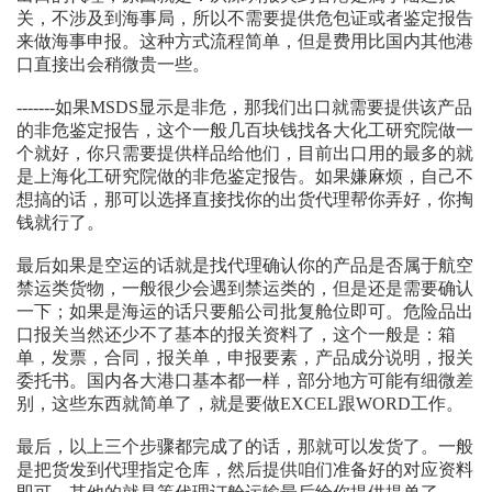
关，不涉及到海事局，所以不需要提供危包证或者鉴定报告
来做海事申报。这种方式流程简单，但是费用比国内其他港
口直接出会稍微贵一些。
-------如果MSDS显示是非危，那我们出口就需要提供该产品
的非危鉴定报告，这个一般几百块钱找各大化工研究院做一
个就好，你只需要提供样品给他们，目前出口用的最多的就
是上海化工研究院做的非危鉴定报告。如果嫌麻烦，自己不
想搞的话，那可以选择直接找你的出货代理帮你弄好，你掏
钱就行了。
最后如果是空运的话就是找代理确认你的产品是否属于航空
禁运类货物，一般很少会遇到禁运类的，但是还是需要确认
一下；如果是海运的话只要船公司批复舱位即可。危险品出
口报关当然还少不了基本的报关资料了，这个一般是：箱
单，发票，合同，报关单，申报要素，产品成分说明，报关
委托书。国内各大港口基本都一样，部分地方可能有细微差
别，这些东西就简单了，就是要做EXCEL跟WORD工作。
最后，以上三个步骤都完成了的话，那就可以发货了。一般
是把货发到代理指定仓库，然后提供咱们准备好的对应资料