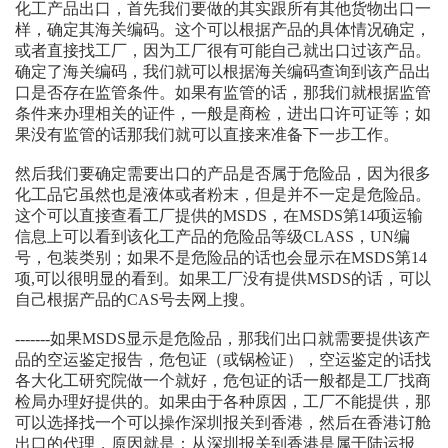
化工产品出口，首先我们要做的其实跟所有其他货物出口一
样，确定其海关编码。这个可以根据产品的具体情况确定，
或者直接找工厂，因为工厂很有可能自己就出口过该产品。
确定了海关编码，我们就可以根据海关编码查询到该产品出
口是否存在监管条件。如果有监管的话，那我们就根据监管
条件来办理相关的证件，一般是商检，进出口许可证等；如
果没有监管的话那我们就可以直接来准备下一步工作。
然后我们要确定需要出口的产品是否属于危险品，因为很多
化工品它虽然也是液体或者粉末，但是并不一定是危险品。
这个可以直接查看工厂提供的MSDS，在MSDS第14项运输
信息上可以看到该化工产品的危险品等级CLASS，UN编
号，包装类别；如果不是危险品的话也会显示在MSDS第14
项,可以很明显的看到。如果工厂没有提供MSDS的话，可以
自己根据产品的CAS号去网上搜。
-------如果MSDS显示是危险品，那我们出口就需要提供该产
品的空运鉴定报告，危包证（或锅检证），空运鉴定的话找
各大化工研究院做一个就好，危包证的话一般都是工厂找商
检局办理好提供的。如果由于各种原因，工厂不能提供，那
可以选择找一个可以操作深圳报关到香港，然后在香港订舱
出口的代理，原因就是：从深圳报关到香港是属于陆运报