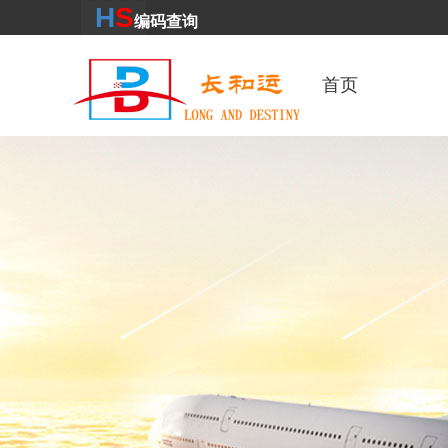
H
S
编码
查
询
首页