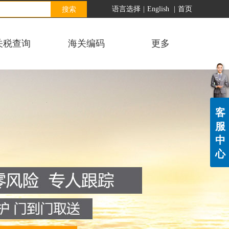
搜索
语言选择
|
English
|
首页
关税查询
海关编码
更多
客
服
中
心