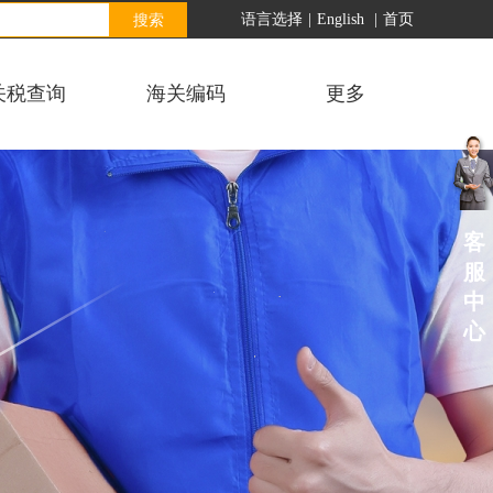
搜索
语言选择
|
English
|
首页
关税查询
海关编码
更多
客
服
中
心