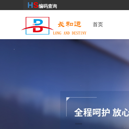
H
S
编码
查
询
首页