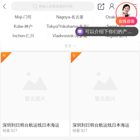
请输入您要搜索的内容
Moji-门司
Nagoya-名古屋
Osaka-大阪
Kobe-神户
Tokyo/Yokohama-东京/横滨
Seoul-首尔
可以介绍下你们的产品么？
Inchon-仁川
Vladivostok-海参崴
Niigata-新泻
Toyama-富山
Kanazawa-金泽
Naha-冲绳
更多
Yokkaichi-四日市
Yatsushiro-八代
Tsuruga-敦贺
促
促
Toyohashi-丰桥
Tomakomai-占小牧
Tokushima-德岛
Takamatsu-高松
Shimizu-清水
Shimonoseki-下关
Sendai-仙台
Sakata-酒田
Sakaiminato-境港
Naoetsu-直江津
Hakata/Fukuoka-福冈
Nagasaki-长崎
Muroran-室兰
Mizushima-水岛
Matsuyama-松山
Maizuru-舞鹤
Kumamoto-熊本市
Ishikari-石狩湾
Imabari-今治
Hiroshima-广岛
Fukuyama-福山
深圳到日韩台航运线日本海运
深圳到日韩台航运线日本海运
Chiba-千叶
Akita-秋田
Busan-釜山
销量:927
销量:927
(Shimonoseki-下关)专
(Shimonoseki-下关)专