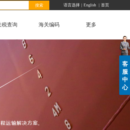
搜索
语言选择
|
English
|
首页
关税查询
海关编码
更多
客
服
中
心