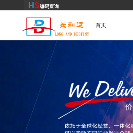
H
S
编码
查
询
首页