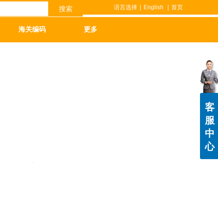
语言选择
|
English
|
首页
搜索
海关编码
更多
客
服
中
心