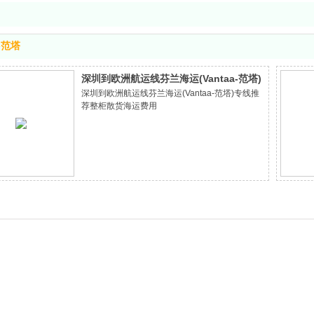
a-范塔
深圳到欧洲航运线芬兰海运(Vantaa-范塔)
深圳到欧洲航运线芬兰海运(Vantaa-范塔)专线推
专线推荐整柜 散货海运费用
荐整柜散货海运费用
POL（起运港）：Shenzhen
POD（目的港）：Vantaa-范塔
O/F（海运费）：USD20GP/40GP/40HQ马上询
价
CHINALocalcharges：