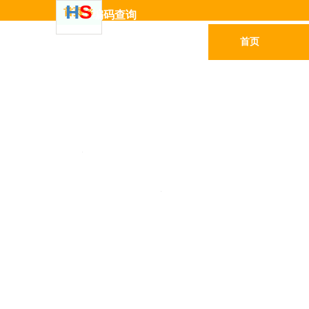
H
S
首页
更多
编码
查
询
首页