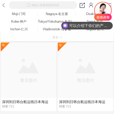
请输入您要搜索的内容
Moji-门司
Nagoya-名古屋
Osaka-大阪
Kobe-神户
Tokyo/Yokohama-东京/横滨
Seoul-首尔
可以介绍下你们的产品么？
Inchon-仁川
Vladivostok-海参崴
Niigata-新泻
Toyama-富山
Kanazawa-金泽
Naha-冲绳
更多
Yokkaichi-四日市
Yatsushiro-八代
Tsuruga-敦贺
热
热
Toyohashi-丰桥
Tomakomai-占小牧
Tokushima-德岛
Takamatsu-高松
Shimizu-清水
Shimonoseki-下关
Sendai-仙台
Sakata-酒田
Sakaiminato-境港
Naoetsu-直江津
Hakata/Fukuoka-福冈
Nagasaki-长崎
Muroran-室兰
Mizushima-水岛
Matsuyama-松山
Maizuru-舞鹤
Kumamoto-熊本市
Ishikari-石狩湾
Imabari-今治
Hiroshima-广岛
Fukuyama-福山
深圳到日韩台航运线日本海运
深圳到日韩台航运线日本海运
Chiba-千叶
Akita-秋田
Busan-釜山
销量:721
销量:721
(Niigata-新泻)专线热门整
(Niigata-新泻)专线热门整